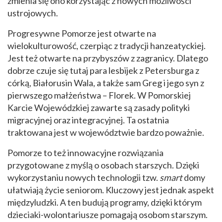
zmienia się ono korzystając z nowych możliwości
ustrojowych.
Progresywne Pomorze jest otwarte na
wielokulturowość, czerpiąc z tradycji hanzeatyckiej.
Jest też otwarte na przybyszów z zagranicy. Dlatego
dobrze czuje się tutaj para lesbijek z Petersburga z
córką, Białorusin Wala, a także sam Greg i jego syn z
pierwszego małżeństwa – Florek. W Pomorskiej
Karcie Wojewódzkiej zawarte są zasady polityki
migracyjnej oraz integracyjnej. Ta ostatnia
traktowana jest w województwie bardzo poważnie.
Pomorze to też innowacyjne rozwiązania
przygotowane z myślą o osobach starszych. Dzięki
wykorzystaniu nowych technologii tzw.
smart
domy
ułatwiają życie seniorom. Kluczowy jest jednak aspekt
międzyludzki. A ten budują programy, dzięki którym
dzieciaki-wolontariusze pomagają osobom starszym.