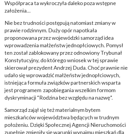
Współpraca ta wykroczyła daleko poza wstępne
założenia…
Nie bez trudności postępują natomiast zmiany w
prawie rodzinnym. Duży opór napotkała
proponowana przez wojewódzki samorząd idea
wprowadzenia małżeństw jednopłciowych. Pomysł
ten został zablokowany przez odnowiony Trybunał
Konstytucyjny, do którego wniosek w tej sprawie
skierował prezydent Andrzej Duda. Choć prawnie nie
udało się wprowadzić małżeństw jednopłciowych,
istniejąca formuła związków partnerskich wsparta
jest programem zapobiegania wszelkim formom
dyskryminacji “Rodzina bez względu na nazwę”.
Samorząd zajął się też materialnym bytem
mieszkańców województwa będących w trudnym
położeniu. Dzięki Społecznej Agencji Nieruchomości
zupełnie zmieniły się warunki wynajmu mieszkań dla