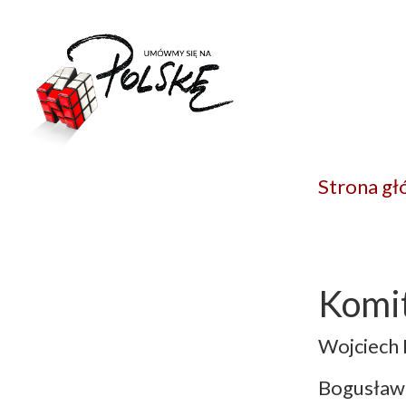
Strona g
Komit
Wojciech P
Bogusław